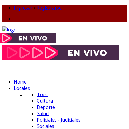
Ingresar
/
Registrarse
Home
Locales
Todo
Cultura
Deporte
Salud
Policiales - Judiciales
Sociales