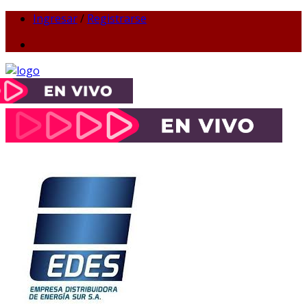
Ingresar
/
Registrarse