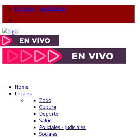
Ingresar
/
Registrarse
Home
Locales
Todo
Cultura
Deporte
Salud
Policiales - Judiciales
Sociales