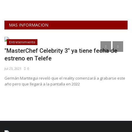
MAS INFORMACION
Entretenimiento
en
"MasterChef Celebrity 3" ya tiene fecha de
A
estreno en Telefe
d
Jul 23, 2021
0
Se
Germán Martitegui reveló que el reality comenzará a grabarse este
"F
año pero que llegará a la pantalla en 2022
qu