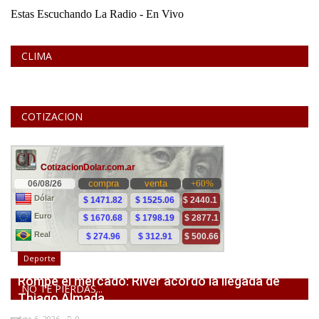
CLIMA
COTIZACION
Deporte
Rompe el mercado: River acordó la llegada de
NO TE PIERDAS...
Thiago Almada
Ago 6, 2026
0