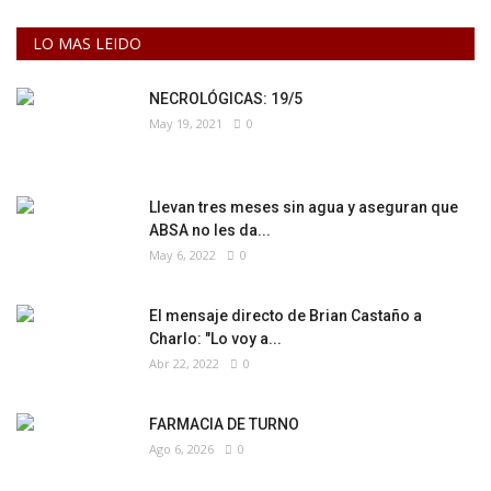
LO MAS LEIDO
NECROLÓGICAS: 19/5
May 19, 2021
0
Llevan tres meses sin agua y aseguran que
ABSA no les da...
May 6, 2022
0
El mensaje directo de Brian Castaño a
Charlo: "Lo voy a...
Abr 22, 2022
0
FARMACIA DE TURNO
Ago 6, 2026
0