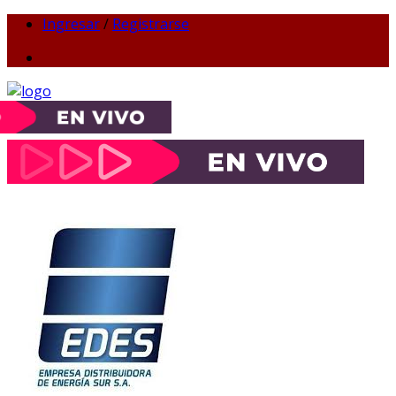
Ingresar
/
Registrarse