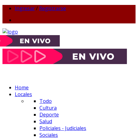
Ingresar
/
Registrarse
Home
Locales
Todo
Cultura
Deporte
Salud
Policiales - Judiciales
Sociales