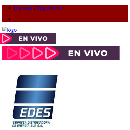
Ingresar
/
Registrarse