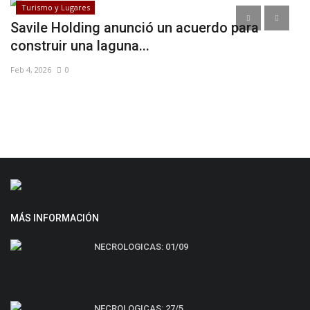
Turismo y Lugares
z
Savile Holding anunció un acuerdo para
“
construir una laguna...
p
Feb 4, 2026
0
Ag
MÁS INFORMACIÓN
NECROLOGICAS: 01/09
NECROLOGICAS: 27/5