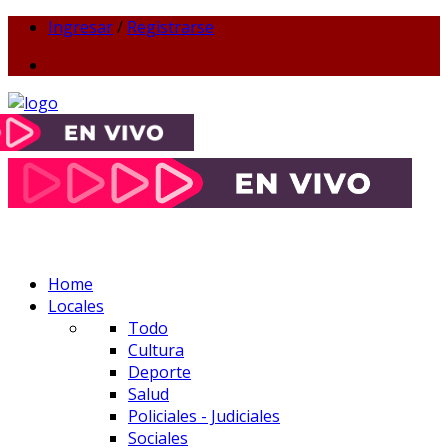
Ingresar
/
Registrarse
Home
Locales
Todo
Cultura
Deporte
Salud
Policiales - Judiciales
Sociales