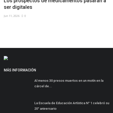
Los prospectos de medicamentos pasarán a
V
ser digitales
N
Jun 11, 2026
0
Fe
MÁS INFORMACIÓN
Al menos 30 presos muertos en un motín en la
cárcel de...
La Escuela de Educación Artística N° 1 celebró su
20° aniversario