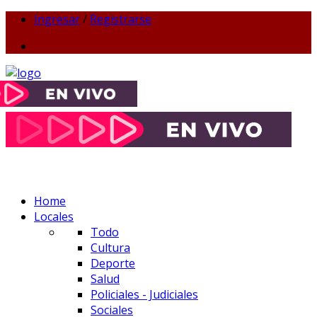
Ingresar
/
Registrarse
Home
Locales
Todo
Cultura
Deporte
Salud
Policiales - Judiciales
Sociales