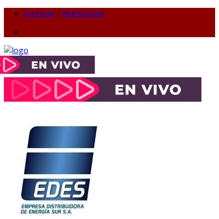
Ingresar
/
Registrarse