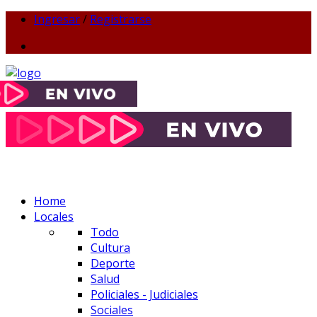
Ingresar
/
Registrarse
Home
Locales
Todo
Cultura
Deporte
Salud
Policiales - Judiciales
Sociales