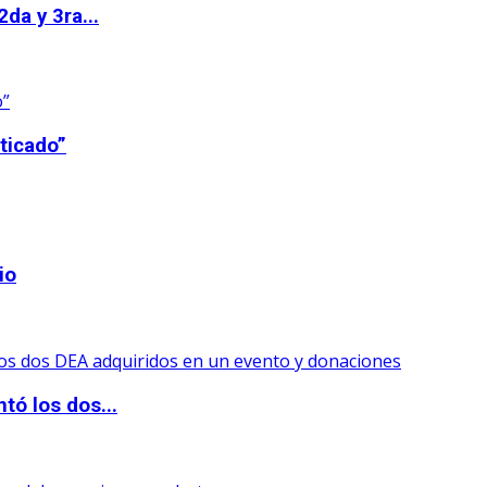
da y 3ra...
ticado”
io
tó los dos...