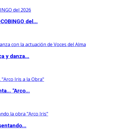
OCOBINGO del...
a y danza...
a... "Arco...
sentando...