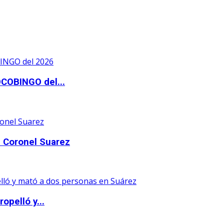
OCOBINGO del...
 Coronel Suarez
opelló y...