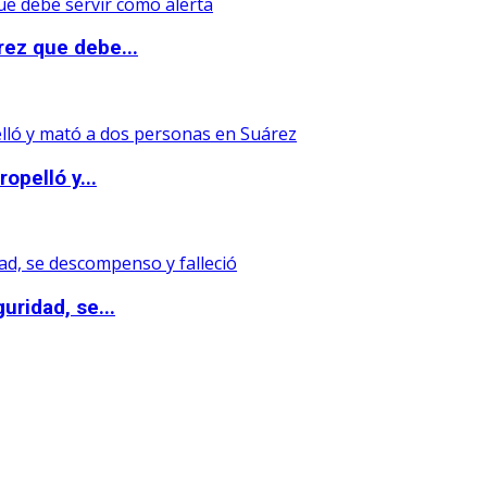
rez que debe...
opelló y...
uridad, se...