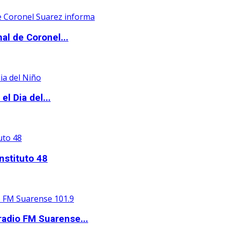
al de Coronel...
l Dia del...
nstituto 48
adio FM Suarense...