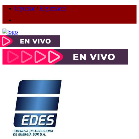
Ingresar
/
Registrarse