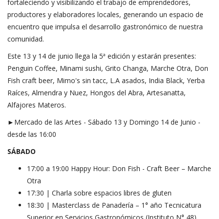
fortaleciendo y visibilizando el trabajo de emprendedores,
productores y elaboradores locales, generando un espacio de
encuentro que impulsa el desarrollo gastronómico de nuestra
comunidad.
Este 13 y 14 de junio llega la 5ª edición y estarán presentes:
Penguin Coffee, Minami sushi, Grito Changa, Marche Otra, Don
Fish craft beer, Mimo's sin tacc, L.A asados, India Black, Yerba
Raíces, Almendra y Nuez, Hongos del Abra, Artesanatta,
Alfajores Materos.
►Mercado de las Artes - Sábado 13 y Domingo 14 de Junio -
desde las 16:00
SÁBADO
17:00 a 19:00 Happy Hour: Don Fish - Craft Beer – Marche
Otra
17:30 | Charla sobre espacios libres de gluten
18:30 | Masterclass de Panadería – 1° año Tecnicatura
Superior en Servicios Gastronómicos (Instituto N° 48)