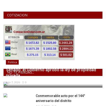
COTIZACION
Politica
Senado: el Gobierno aprobó la ley de propiedad
NO TE PIERDAS...
privada,...
Ago 7, 2026
0
Conmemorable acto por el 144°
aniversario del distrito