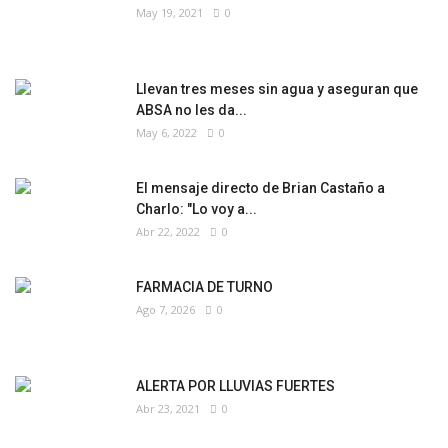
May 19, 2021
0
Llevan tres meses sin agua y aseguran que
ABSA no les da...
May 6, 2022
0
El mensaje directo de Brian Castaño a
Charlo: "Lo voy a...
Abr 22, 2022
0
FARMACIA DE TURNO
Ago 7, 2026
0
ALERTA POR LLUVIAS FUERTES
Abr 23, 2021
0