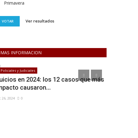
Primavera
Ver resultados
VOTAR
MAS INFORMACION
Policiales y Judiciales
Deporte
uicios en 2024: los 12 casos que más
Más de 120
mpacto causaron...
Coronel Suá
c 26, 2024
0
Oct 7, 2021
0