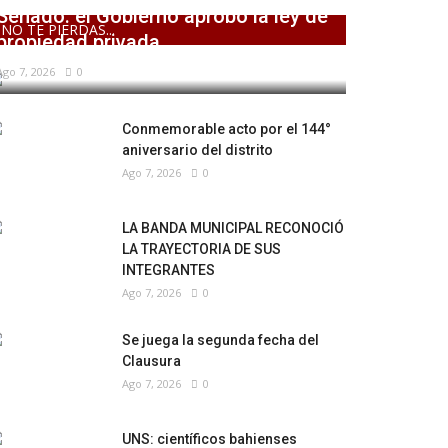
Senado: el Gobierno aprobó la ley de
NO TE PIERDAS...
propiedad privada,...
Ago 7, 2026
0
Conmemorable acto por el 144°
aniversario del distrito
Ago 7, 2026
0
LA BANDA MUNICIPAL RECONOCIÓ
LA TRAYECTORIA DE SUS
INTEGRANTES
Ago 7, 2026
0
Se juega la segunda fecha del
Clausura
Ago 7, 2026
0
UNS: científicos bahienses