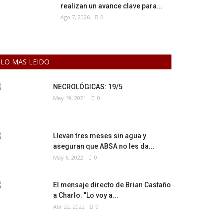
realizan un avance clave para...
Ago 7, 2026
0
LO MAS LEIDO
NECROLÓGICAS: 19/5
May 19, 2021
0
Llevan tres meses sin agua y
aseguran que ABSA no les da...
May 6, 2022
0
El mensaje directo de Brian Castaño
a Charlo: "Lo voy a...
Abr 22, 2022
0