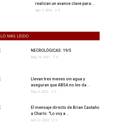
realizan un avance clave para...
Ago 7, 2026
0
LO MAS LEIDO
NECROLÓGICAS: 19/5
May 19, 2021
0
Llevan tres meses sin agua y
aseguran que ABSA no les da...
May 6, 2022
0
El mensaje directo de Brian Castaño
a Charlo: "Lo voy a...
Abr 22, 2022
0