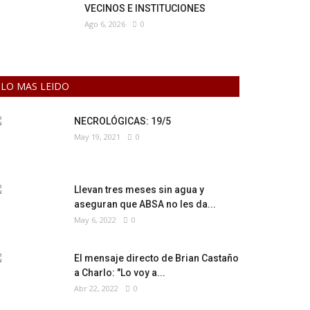
VECINOS E INSTITUCIONES
Ago 6, 2026
0
LO MAS LEIDO
NECROLÓGICAS: 19/5
May 19, 2021
0
Llevan tres meses sin agua y
aseguran que ABSA no les da...
May 6, 2022
0
El mensaje directo de Brian Castaño
a Charlo: "Lo voy a...
Abr 22, 2022
0