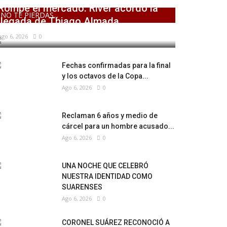
Rompe el mercado: River acordó la
NO TE PIERDAS...
llegada de Thiago Almada
Ago 6, 2026
0
Fechas confirmadas para la final
y los octavos de la Copa...
Ago 6, 2026
0
Reclaman 6 años y medio de
cárcel para un hombre acusado...
Ago 6, 2026
0
UNA NOCHE QUE CELEBRÓ
NUESTRA IDENTIDAD COMO
SUARENSES
Ago 6, 2026
0
CORONEL SUÁREZ RECONOCIÓ A