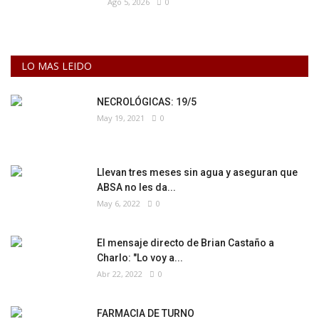
Ago 5, 2026
0
LO MAS LEIDO
NECROLÓGICAS: 19/5
May 19, 2021
0
Llevan tres meses sin agua y aseguran que
ABSA no les da...
May 6, 2022
0
El mensaje directo de Brian Castaño a
Charlo: "Lo voy a...
Abr 22, 2022
0
FARMACIA DE TURNO