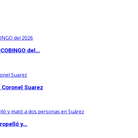
OCOBINGO del...
 Coronel Suarez
opelló y...