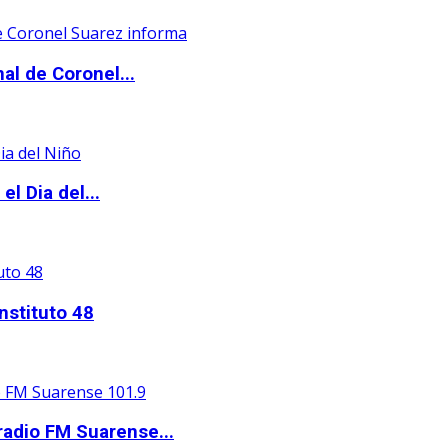
al de Coronel...
l Dia del...
nstituto 48
adio FM Suarense...