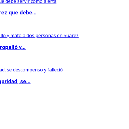
rez que debe...
opelló y...
uridad, se...