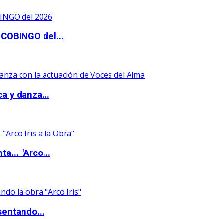
OCOBINGO del...
a y danza...
a... "Arco...
sentando...