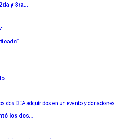
da y 3ra...
ticado”
io
tó los dos...