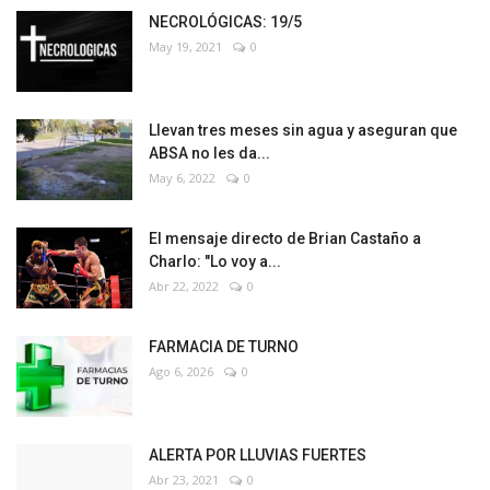
NECROLÓGICAS: 19/5
May 19, 2021
0
Llevan tres meses sin agua y aseguran que
ABSA no les da...
May 6, 2022
0
El mensaje directo de Brian Castaño a
Charlo: "Lo voy a...
Abr 22, 2022
0
FARMACIA DE TURNO
Ago 6, 2026
0
ALERTA POR LLUVIAS FUERTES
Abr 23, 2021
0