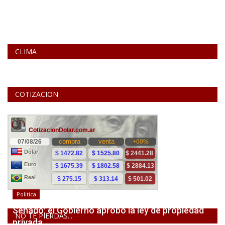
CLIMA
COTIZACION
Politica
Senado: el Gobierno aprobó la ley de propiedad
NO TE PIERDAS...
privada,...