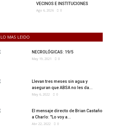
VECINOS E INSTITUCIONES
Ago 6, 2026
0
LO MAS LEIDO
NECROLÓGICAS: 19/5
May 19, 2021
0
Llevan tres meses sin agua y
aseguran que ABSA no les da...
May 6, 2022
0
El mensaje directo de Brian Castaño
a Charlo: "Lo voy a...
Abr 22, 2022
0