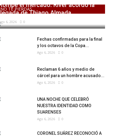
Rompe el mercado: River acordó la
NO TE PIERDAS...
llegada de Thiago Almada
Ago 6, 2026
0
Fechas confirmadas para la final
y los octavos de la Copa...
Ago 6, 2026
0
Reclaman 6 años y medio de
cárcel para un hombre acusado...
Ago 6, 2026
0
UNA NOCHE QUE CELEBRÓ
NUESTRA IDENTIDAD COMO
SUARENSES
Ago 6, 2026
0
CORONEL SUÁREZ RECONOCIÓ A