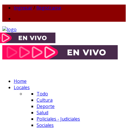
Ingresar
/
Registrarse
Home
Locales
Todo
Cultura
Deporte
Salud
Policiales - Judiciales
Sociales