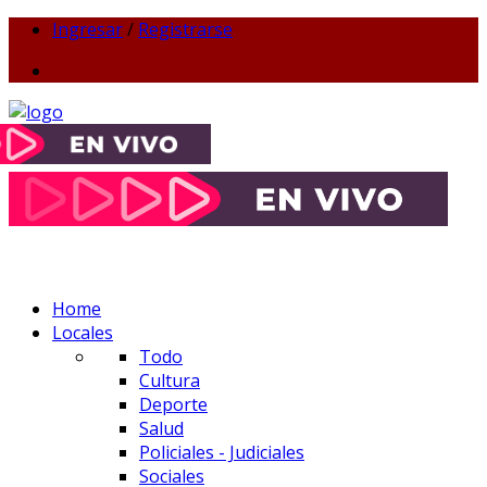
Ingresar
/
Registrarse
Home
Locales
Todo
Cultura
Deporte
Salud
Policiales - Judiciales
Sociales