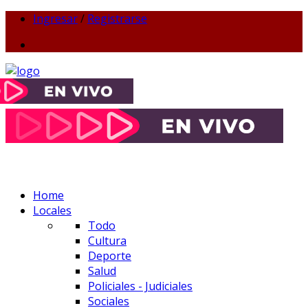
Ingresar
/
Registrarse
Home
Locales
Todo
Cultura
Deporte
Salud
Policiales - Judiciales
Sociales