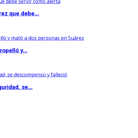
rez que debe...
opelló y...
uridad, se...