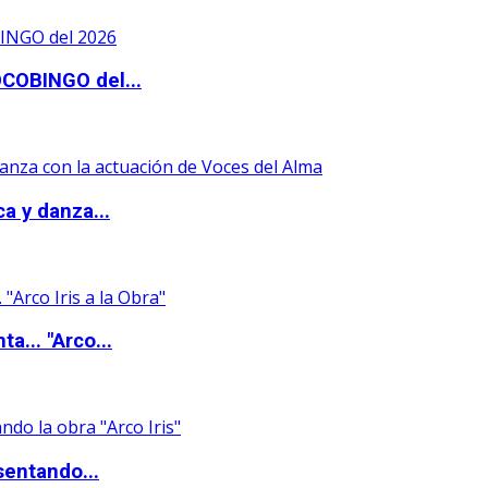
OCOBINGO del...
a y danza...
a... "Arco...
sentando...