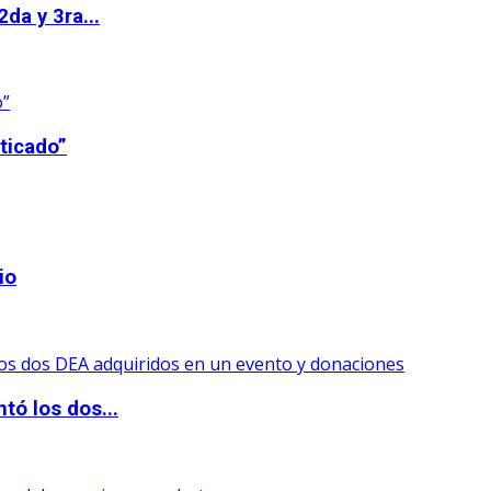
da y 3ra...
ticado”
io
tó los dos...