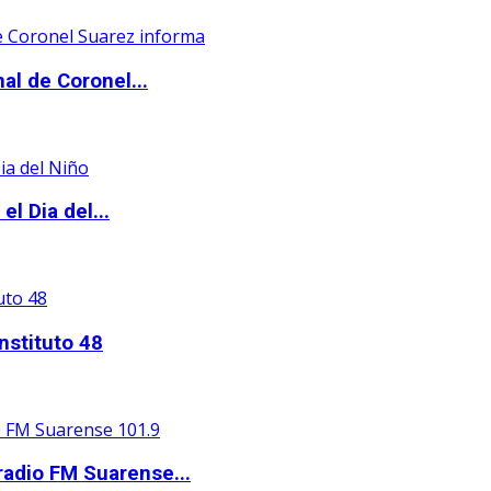
al de Coronel...
l Dia del...
nstituto 48
adio FM Suarense...