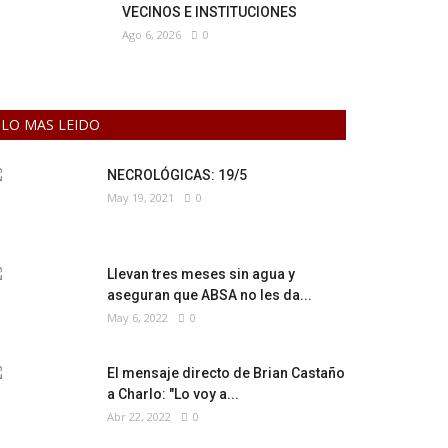
VECINOS E INSTITUCIONES
Ago 6, 2026
0
LO MAS LEIDO
NECROLÓGICAS: 19/5
May 19, 2021
0
Llevan tres meses sin agua y
aseguran que ABSA no les da...
May 6, 2022
0
El mensaje directo de Brian Castaño
a Charlo: "Lo voy a...
Abr 22, 2022
0