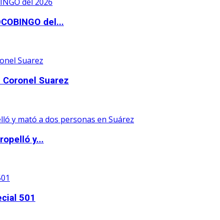
OCOBINGO del...
 Coronel Suarez
opelló y...
ecial 501