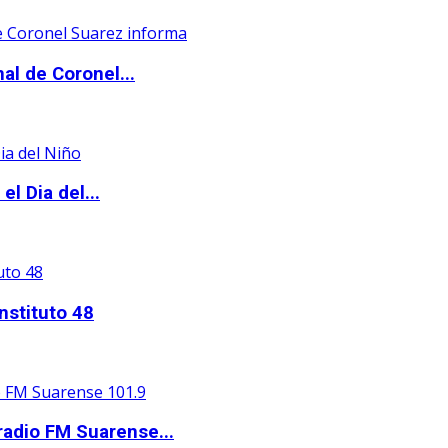
al de Coronel...
l Dia del...
nstituto 48
adio FM Suarense...