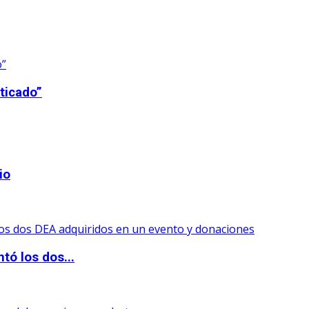
ticado”
io
tó los dos...