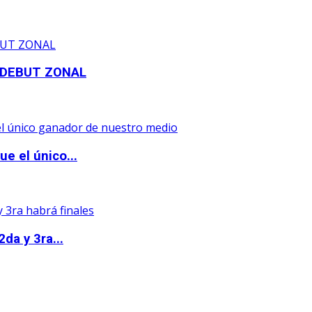
 DEBUT ZONAL
e el único...
da y 3ra...