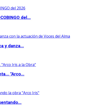
OCOBINGO del...
a y danza...
a... "Arco...
sentando...