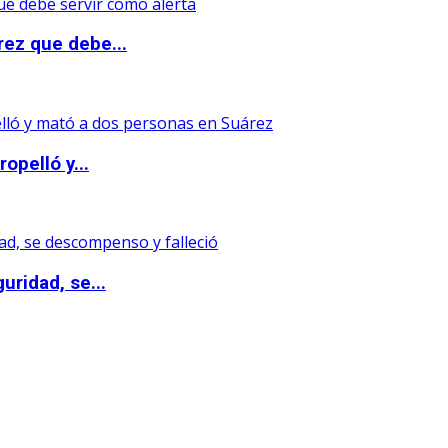
rez que debe...
opelló y...
uridad, se...