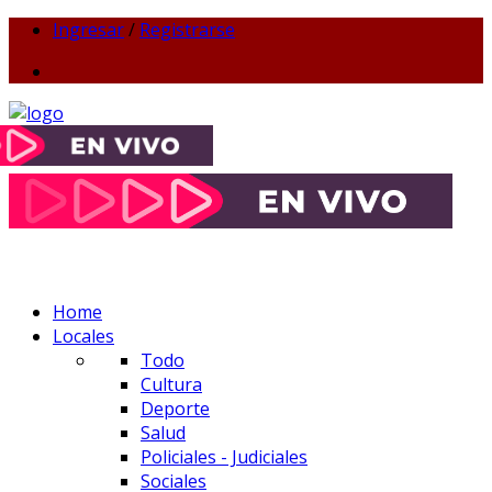
Ingresar
/
Registrarse
Home
Locales
Todo
Cultura
Deporte
Salud
Policiales - Judiciales
Sociales