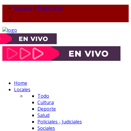
Ingresar
/
Registrarse
Home
Locales
Todo
Cultura
Deporte
Salud
Policiales - Judiciales
Sociales