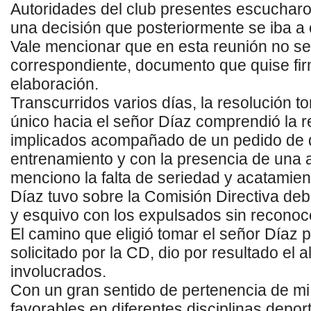
Autoridades del club presentes escucharo
una
decisión que posteriormente se iba a 
Vale
mencionar que en esta reunión no se
correspondiente,
documento que quise fir
elaboración.
Transcurridos varios días, la resolu
ción
t
único hacia
el señor
Díaz
comprendió
la
r
implicados acompañado de un pedido de
entrenamiento y con la presencia de una a
menciono la falta de seriedad y acatamien
Díaz tuvo sobre la Comisión Directiva deb
y esquivo con los expulsados sin reconoce
El
c
amino que
eligió
tomar el señor
Díaz
p
solicitado por la CD, dio por resultado el 
involucrados.
Con un gran sentido de pertenencia de mi 
favorables en diferentes disciplinas depor