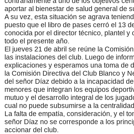
contrariamente a uno de los objetivos cent
aportar al bienestar de salud general de 
A su vez,
esta situación
se agrava teniend
puesto que el lib
ro de pases
cerró el 13 d
conocida por el direc
tor técnico, plantel y
todo el presente año.
El jueves
21 de abril
se reúne la Comisión 
las
instalacione
s del
c
lub. Luego de inform
explicaciones y esperamos una toma de de
la
C
omisión
D
irectiva
del
Club
Blanco
y
N
del señor Díaz debido a la
incapacidad d
menores que integran los equipos deporti
mutuo y el desarrollo integral de los juga
cual no puede subsumirse a la centralidad
La falta de empatía, consideración, y el t
señor Díaz no se corresponde a los princi
accionar del club.