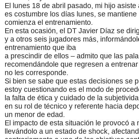
El
lunes
18 de abril
pasado, mi
hijo asiste
es
costumbre
los días lunes, se mantiene
comienza el entrenamiento.
En
esta ocasión
,
el DT Javier
Díaz
se diri
y
a
otros
seis
jugadores
más
,
informándol
entrenamiento
que iba
a
prescindir
de
ellos
–
admito
que
las
pala
recomendándole que regrese
n
a
entrenar
no le
s
corresponde.
Si bien
se sabe que e
stas
decisiones se 
estoy
cuestionando
es
el
modo
de
proced
la
falta de étic
a
y
cuidado de la subjetivid
en su rol de técnico y referente hacia
depo
un
menor de edad
.
El impacto de e
sta situación
le provocó
a 
llevándolo a un estado de shock
, afectand