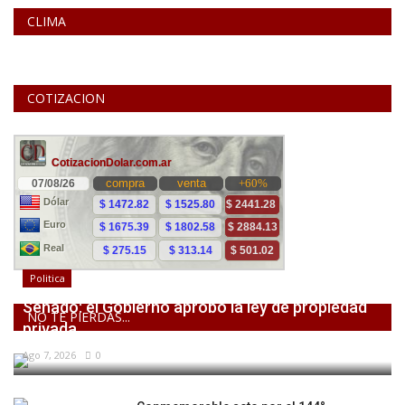
CLIMA
COTIZACION
Politica
Senado: el Gobierno aprobó la ley de propiedad
NO TE PIERDAS...
privada,...
Ago 7, 2026
0