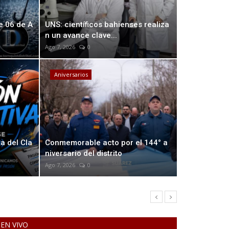
te 06 de A
UNS: científicos bahienses realiza
n un avance clave...
Ago 7, 2026
0
Aniversarios
B
lud mental
s
a del Cla
Conmemorable acto por el 144° a
niversario del distrito
Oct 
Ago 7, 2026
0
EN VIVO