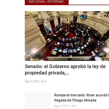
NACIONAL-INTERNAC.
Cultura
ón Antirrábica en
Charla sobre "Derechos Intelec
en la música"
Senado: el Gobierno aprobó la ley de
Jul 16, 2024
0
propiedad privada,...
Ago 7, 2026
0
Rompe el mercado: River acordó 
llegada de Thiago Almada
Ago 6, 2026
0