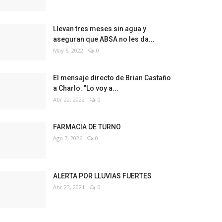
Llevan tres meses sin agua y
aseguran que ABSA no les da...
May 6, 2022
0
El mensaje directo de Brian Castaño
a Charlo: "Lo voy a...
Abr 22, 2022
0
FARMACIA DE TURNO
Ago 7, 2026
0
ALERTA POR LLUVIAS FUERTES
Abr 23, 2021
0