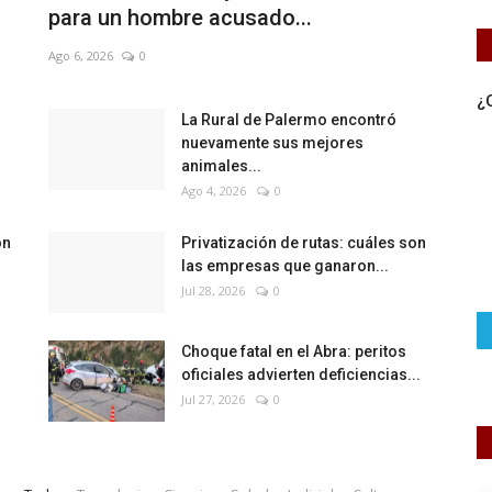
para un hombre acusado...
Ago 6, 2026
0
¿
La Rural de Palermo encontró
nuevamente sus mejores
animales...
Ago 4, 2026
0
on
Privatización de rutas: cuáles son
las empresas que ganaron...
Jul 28, 2026
0
Choque fatal en el Abra: peritos
oficiales advierten deficiencias...
Jul 27, 2026
0