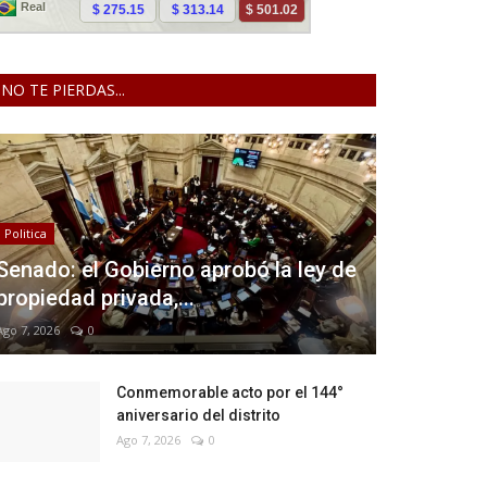
NO TE PIERDAS...
Politica
Senado: el Gobierno aprobó la ley de
propiedad privada,...
Ago 7, 2026
0
Conmemorable acto por el 144°
aniversario del distrito
Ago 7, 2026
0