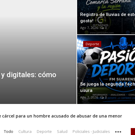
Registro de lluvias de es
gosto!
Ago 7, 2026
0
Deporte
 y digitales: cómo
Hablemos de sa
Se juega la segunda fech
usura
Dic 17, 2025
0
Ago 7, 2026
0
e cárcel para un hombre acusado de abusar de una menor
Ó A VECINOS E INSTITUCIONES
Todo
Cultura
Deporte
Salud
Policiales - Judiciales
la ley de propiedad privada, pero tuvo que quitar otro capítulo