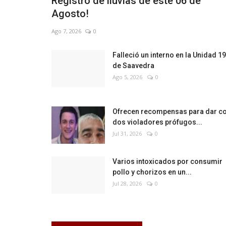
Registro de lluvias de este 06 de
Agosto!
Ago 7, 2026
0
Falleció un interno en la Unidad 19
de Saavedra
Ago 5, 2026
0
Ofrecen recompensas para dar c
dos violadores prófugos...
Jul 31, 2026
0
Varios intoxicados por consumir
pollo y chorizos en un...
Jul 28, 2026
0