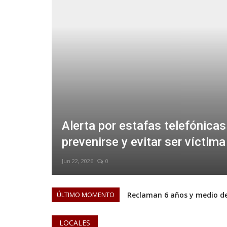
in de
Alerta por estafas telefónicas
prevenirse y evitar ser víctima
Jun 22, 2026
0
ÚLTIMO MOMENTO
Reclaman 6 años y medio d
CORONEL SUÁREZ RECONOCI
LOCALES
Senado: el Gobierno aprobó 