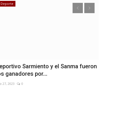
Deporte
Deporte
eportivo Sarmiento y el Sanma fueron
Canapino m
os ganadores por...
Juan
o 27, 2023
0
Sep 27, 2021
0
SUPER TC2000