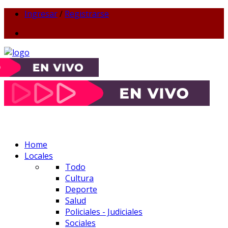
Ingresar
/
Registrarse
Home
Locales
Todo
Cultura
Deporte
Salud
Policiales - Judiciales
Sociales