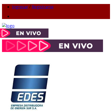
Ingresar
/
Registrarse