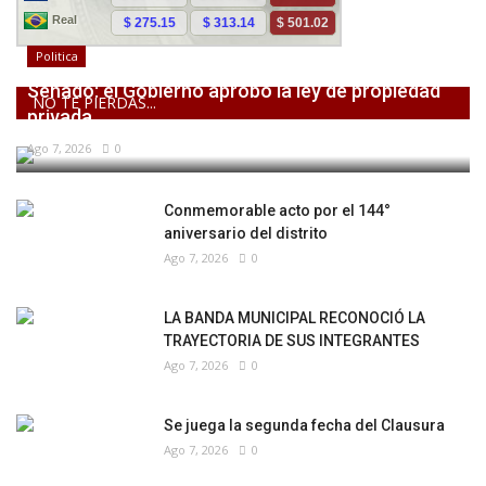
Politica
Senado: el Gobierno aprobó la ley de propiedad
NO TE PIERDAS...
privada,...
Ago 7, 2026
0
Conmemorable acto por el 144°
aniversario del distrito
Ago 7, 2026
0
LA BANDA MUNICIPAL RECONOCIÓ LA
TRAYECTORIA DE SUS INTEGRANTES
Ago 7, 2026
0
Se juega la segunda fecha del Clausura
Ago 7, 2026
0