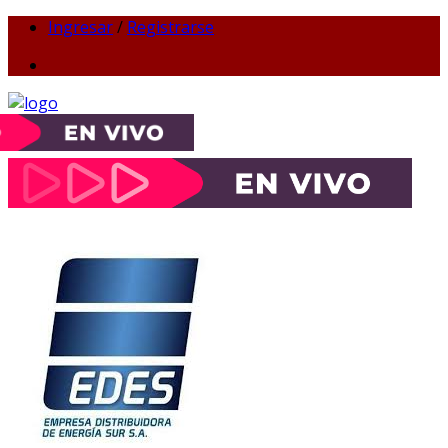
Ingresar
/
Registrarse