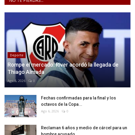
NO TE PIERDAS...
Deporte
Rompe el mercado: River acordó la llegada de
Thiago Almada
Ago 6, 2026
0
Fechas confirmadas para la final y los
octavos de la Copa...
Ago 6, 2026
0
Reclaman 6 años y medio de cárcel para un
hombre acusado...