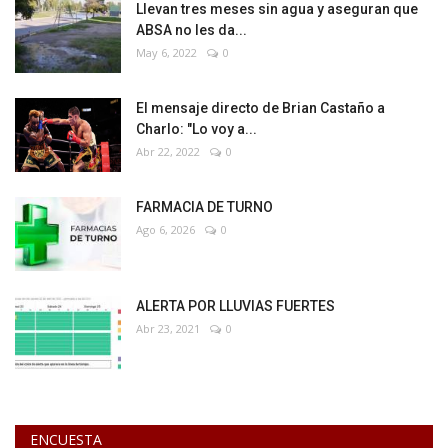
Llevan tres meses sin agua y aseguran que
ABSA no les da...
May 6, 2022
0
El mensaje directo de Brian Castaño a
Charlo: "Lo voy a...
Abr 22, 2022
0
FARMACIA DE TURNO
Ago 6, 2026
0
ALERTA POR LLUVIAS FUERTES
Abr 23, 2021
0
ENCUESTA