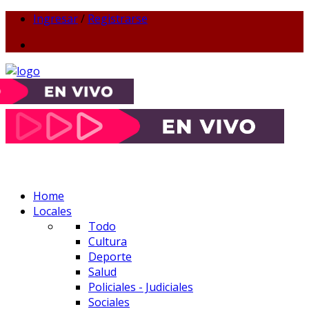
Ingresar
/
Registrarse
Home
Locales
Todo
Cultura
Deporte
Salud
Policiales - Judiciales
Sociales