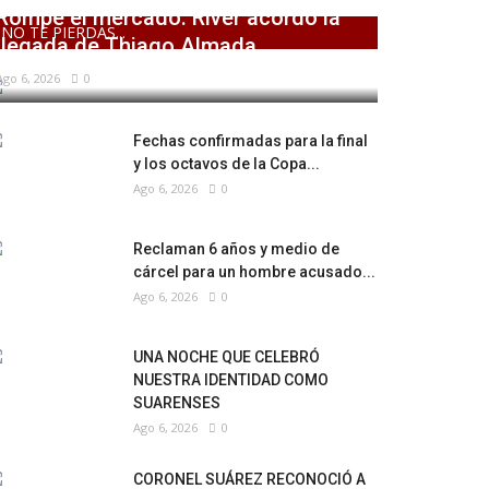
Rompe el mercado: River acordó la
NO TE PIERDAS...
llegada de Thiago Almada
Ago 6, 2026
0
Fechas confirmadas para la final
y los octavos de la Copa...
Ago 6, 2026
0
Reclaman 6 años y medio de
cárcel para un hombre acusado...
Ago 6, 2026
0
UNA NOCHE QUE CELEBRÓ
NUESTRA IDENTIDAD COMO
SUARENSES
Ago 6, 2026
0
CORONEL SUÁREZ RECONOCIÓ A