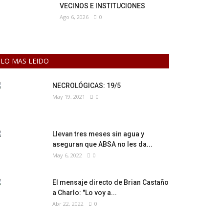
VECINOS E INSTITUCIONES
Ago 6, 2026
0
LO MAS LEIDO
NECROLÓGICAS: 19/5
May 19, 2021
0
Llevan tres meses sin agua y
aseguran que ABSA no les da...
May 6, 2022
0
El mensaje directo de Brian Castaño
a Charlo: "Lo voy a...
Abr 22, 2022
0