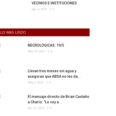
VECINOS E INSTITUCIONES
Ago 6, 2026
0
LO MAS LEIDO
NECROLÓGICAS: 19/5
May 19, 2021
0
Llevan tres meses sin agua y
aseguran que ABSA no les da...
May 6, 2022
0
El mensaje directo de Brian Castaño
a Charlo: "Lo voy a...
Abr 22, 2022
0