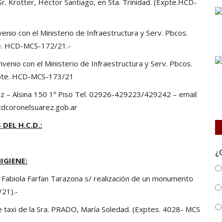
r. Krotter, Héctor Santiago, en Sta. Trinidad. (Expte.HCD-
nio con el Ministerio de Infraestructura y Serv. Pbcos.
te. HCD-MCS-172/21.-
enio con el Ministerio de Infraestructura y Serv. Pbcos.
Expte. HCD-MCS-173/21
z – Alsina 150 1º Piso Tel. 02926-429223/429242 – email
dcoronelsuarez.gob.ar
DEL H.C.D.:
¿
IGIENE:
a. Fabiola Farfan Tarazona s/ realización de un monumento
21).-
 de taxi de la Sra. PRADO, María Soledad. (Exptes. 4028- MCS