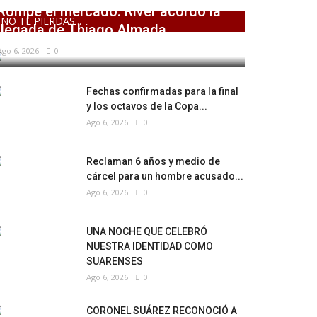
Rompe el mercado: River acordó la
NO TE PIERDAS...
llegada de Thiago Almada
Ago 6, 2026
0
Fechas confirmadas para la final
y los octavos de la Copa...
Ago 6, 2026
0
Reclaman 6 años y medio de
cárcel para un hombre acusado...
Ago 6, 2026
0
UNA NOCHE QUE CELEBRÓ
NUESTRA IDENTIDAD COMO
SUARENSES
Ago 6, 2026
0
CORONEL SUÁREZ RECONOCIÓ A