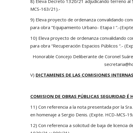
8) Eleva Decreto 1320/21 adjudicando terreno al S
MCS-163/21).-
9) Eleva proyecto de ordenanza convalidando conve
para obra “Equipamiento Urbano- Etapa I “.-(Exp
10) Eleva proyecto de ordenanza convalidando conv
para obra “Recuperación Espacios Públicos “.- (
Honorable Concejo Deliberante de Coronel Suáre
secretaria@hc
V)
DICTAMENES DE LAS COMISIONES INTERNAS 
COMISION DE OBRAS PÚBLICAS SEGURIDAD É H
11) Con referencia a la nota presentada por la Sr
en homenaje a Sergio Denis. (Expte. HCD-MCS-19/
12) Con referencia a solicitud de baja de licencia
1020/21 y 990/21).-