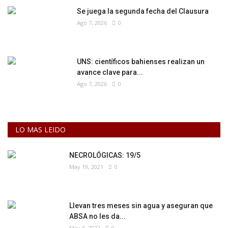
Se juega la segunda fecha del Clausura
Ago 7, 2026
0
UNS: científicos bahienses realizan un
avance clave para...
Ago 7, 2026
0
LO MAS LEIDO
NECROLÓGICAS: 19/5
May 19, 2021
0
Llevan tres meses sin agua y aseguran que
ABSA no les da...
May 6, 2022
0