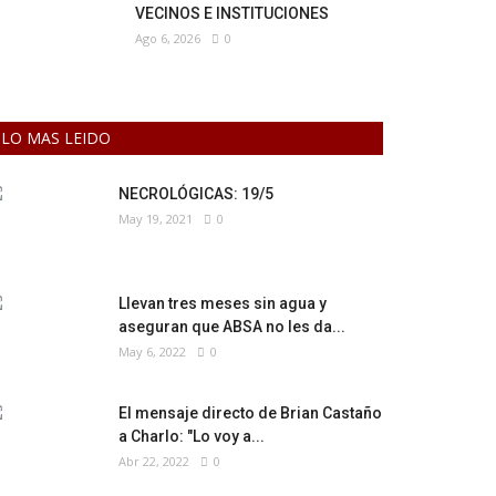
VECINOS E INSTITUCIONES
Ago 6, 2026
0
LO MAS LEIDO
NECROLÓGICAS: 19/5
May 19, 2021
0
Llevan tres meses sin agua y
aseguran que ABSA no les da...
May 6, 2022
0
El mensaje directo de Brian Castaño
a Charlo: "Lo voy a...
Abr 22, 2022
0