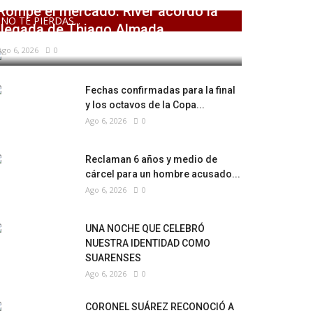
Rompe el mercado: River acordó la
NO TE PIERDAS...
llegada de Thiago Almada
Ago 6, 2026
0
Fechas confirmadas para la final
y los octavos de la Copa...
Ago 6, 2026
0
Reclaman 6 años y medio de
cárcel para un hombre acusado...
Ago 6, 2026
0
UNA NOCHE QUE CELEBRÓ
NUESTRA IDENTIDAD COMO
SUARENSES
Ago 6, 2026
0
CORONEL SUÁREZ RECONOCIÓ A