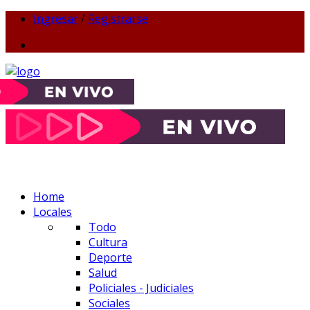
Ingresar
/
Registrarse
Home
Locales
Todo
Cultura
Deporte
Salud
Policiales - Judiciales
Sociales