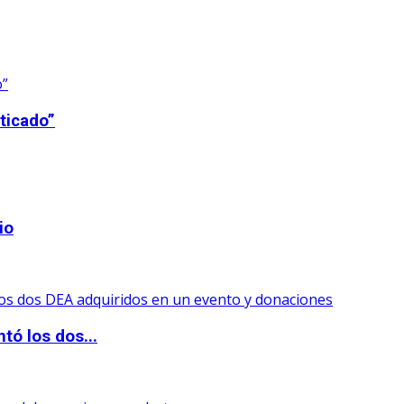
ticado”
io
tó los dos...