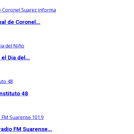
al de Coronel...
l Dia del...
nstituto 48
adio FM Suarense...