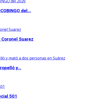
OCOBINGO del...
 Coronel Suarez
opelló y...
ecial 501