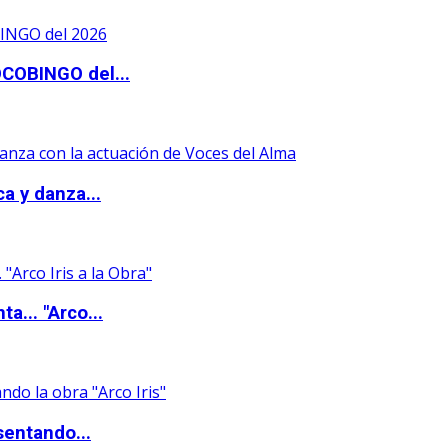
OCOBINGO del...
a y danza...
a... "Arco...
sentando...