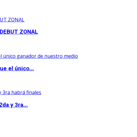
 DEBUT ZONAL
e el único...
da y 3ra...