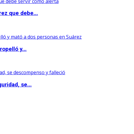
rez que debe...
opelló y...
uridad, se...