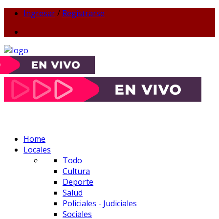
Ingresar
/
Registrarse
Home
Locales
Todo
Cultura
Deporte
Salud
Policiales - Judiciales
Sociales