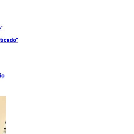
ticado”
io