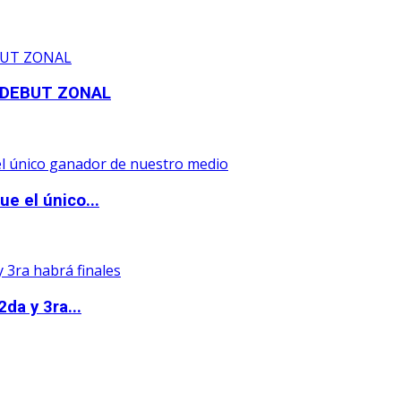
 DEBUT ZONAL
e el único...
da y 3ra...