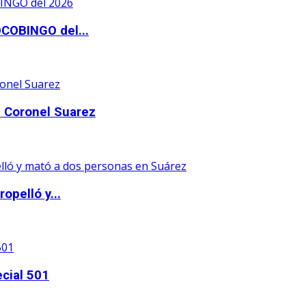
OCOBINGO del...
 Coronel Suarez
opelló y...
ecial 501