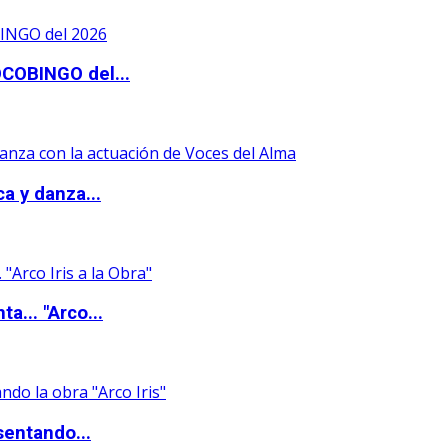
OCOBINGO del...
a y danza...
a... "Arco...
sentando...