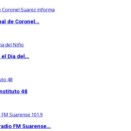
al de Coronel...
l Dia del...
nstituto 48
adio FM Suarense...