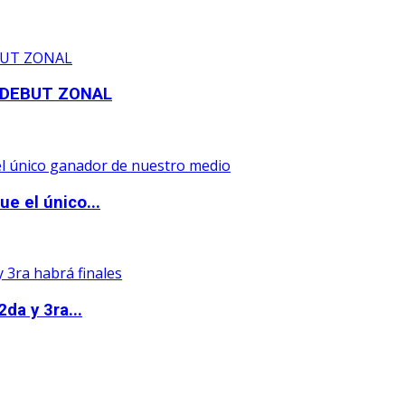
 DEBUT ZONAL
e el único...
da y 3ra...