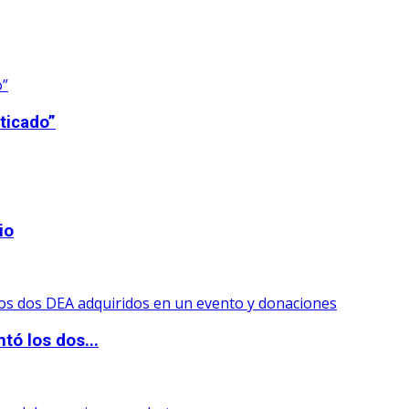
ticado”
io
tó los dos...