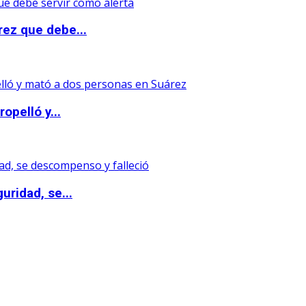
rez que debe...
opelló y...
uridad, se...