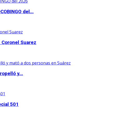
OCOBINGO del...
 Coronel Suarez
opelló y...
ecial 501