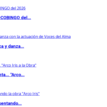
OCOBINGO del...
a y danza...
a... "Arco...
sentando...