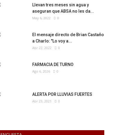
Llevan tres meses sin agua y
aseguran que ABSA no les da...
May 6, 2022
0
El mensaje directo de Brian Castaño
a Charlo: "Lo voy a...
Abr 22, 2022
0
FARMACIA DE TURNO
Ago 6, 2026
0
ALERTA POR LLUVIAS FUERTES
Abr 23, 2021
0
ENCUESTA