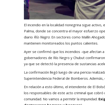
El incendio en la localidad rionegrina sigue activo,
Palma, donde se concentra el mayor esfuerzo oper
diario
Río Negro
. En sectores como Mallín Ahogado
mantienen monitoreados los puntos calientes.
Ayer se confirmó que los incendios -que afectan a 
gobernadores de Río Negro y Chubut confirmaron q
ya que se detectó la presencia de sustancias acel
La confirmación llegó luego de una pericia realizada
Superintendencia Federal de Bomberos. Además, e
En relación a esto último, el intendente de El Bols
los responsables de este acto criminal que cobró u
comunidad. No vamos a permitir la impunidad.
Exi
destruyeron hogares y bosques
".