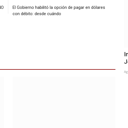
NO
El Gobierno habilitó la opción de pagar en dólares
con débito: desde cuándo
rema
Alerta por un derrame de petróleo en el
I
salitral de La...
J
Nov 23, 2023
0
Ag