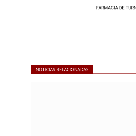
FARMACIA DE TUR
Una Europa alterada por la ext
derecha y la guerra...
NOTICIAS RELACIONADAS
May 20, 2024
0