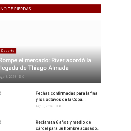
NO TE PIERDAS...
Deporte
Rompe el mercado: River acordó la
llegada de Thiago Almada
Ago 6, 2026
0
Fechas confirmadas para la final
y los octavos de la Copa...
Ago 6, 2026
0
Reclaman 6 años y medio de
cárcel para un hombre acusado...