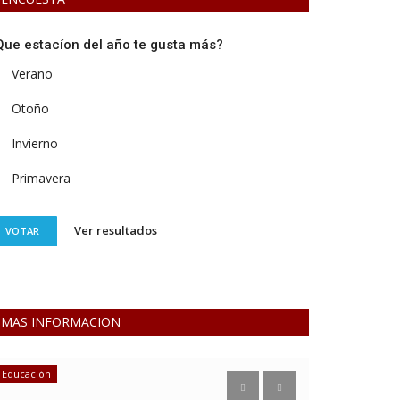
Que estacíon del año te gusta más?
Verano
Otoño
Invierno
Primavera
Ver resultados
VOTAR
MAS INFORMACION
Educación
Deporte