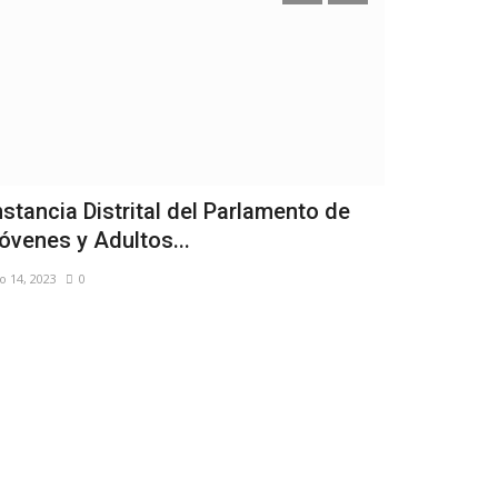
nstancia Distrital del Parlamento de
La Selecció
óvenes y Adultos...
debut en la
o 14, 2023
0
Abr 26, 2023
0